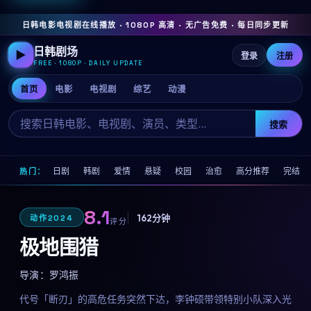
日韩电影电视剧在线播放 · 1080P 高清 · 无广告免费 · 每日同步更新
日韩剧场
▶
登录
注册
FREE · 1080P · DAILY UPDATE
首页
电影
电视剧
综艺
动漫
搜索
日剧
韩剧
爱情
悬疑
校园
治愈
高分推荐
完结
热门：
8.1
162分钟
动作
2024
评分
极地围猎
导演：
罗鸿振
代号「断刃」的高危任务突然下达，李钟硕带领特别小队深入光