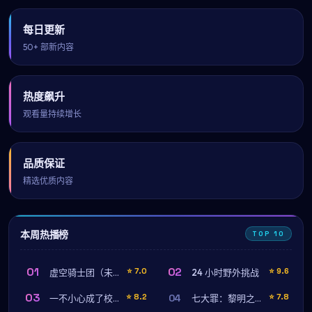
每日更新
50+ 部新内容
热度飙升
观看量持续增长
品质保证
精选优质内容
本周热播榜
TOP 10
01
02
⭐
7.0
⭐
9.6
虚空骑士团（未删减完整版）
24 小时野外挑战
03
04
⭐
8.2
⭐
7.8
一不小心成了校草
七大罪：黎明之章