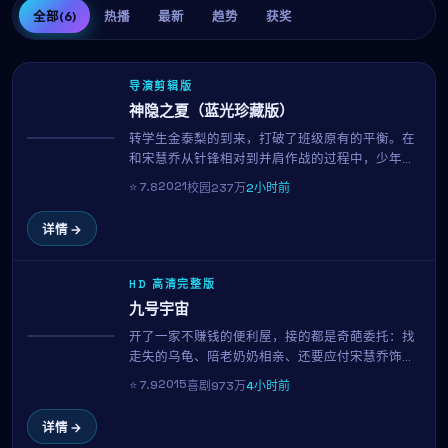
全部
(6)
热播
最新
趋势
获奖
导演剪辑版
神隐之夏（蓝光珍藏版）
转学生金泰梨的到来，打破了班级原有的平衡。在
热播
和宋慧乔从针锋相对到并肩作战的过程中，少年少
女们逐渐明白：友谊、暗恋与梦想，是青春里最闪
2021
⭐
7.8
校园
237万
2小时前
光的三件事。岩井俊二用清新明亮的镜头还原校园
的真实质感。
详情 →
HD 高清完整版
九号宇宙
开了一家不赚钱的便利屋，接的都是奇葩委托：找
NEW
走失的乌龟、陪老奶奶相亲、还要应付宋慧乔饰演
的房东讨房租。小栗旬用招牌的呆萌表演，把一地
2015
⭐
7.9
喜剧
973万
4小时前
鸡毛的生活过出了笑中带泪的味道。金知云的喜剧
调度举重若轻，看完只想再看一遍。
详情 →