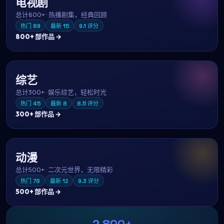
电视剧
总计
800+
·
热播剧集，经典回顾
热门
89
最新
15
9.1
评分
800+
部作品 →
综艺
总计
300+
·
娱乐综艺，轻松时光
热门
45
最新
8
8.5
评分
300+
部作品 →
动漫
总计
500+
·
二次元世界，无限精彩
热门
78
最新
12
9.3
评分
500+
部作品 →
2,800+