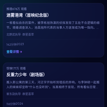
推理
676万 观看
6.9
获奖
迷雾港湾（首映纪念版）
一桩看似自杀的案件，被李栋旭饰演的侦探发现了五处不合逻辑的细
节。随着调查深入，池昌旭所代表的当事人方逐渐成为唯一指向。这
是一场关于动机与人性的智力博弈，全片每一个镜头都暗藏伏笔，
北野武
执导 · 群星荟萃
142分钟内三度反转，观影门槛与回报同样高。
2023
142分钟
查看详情 →
惊悚
177万 观看
8.4
趋势
反重力少年（剧场版）
搬入新公寓的第三天，河正宇开始听到墙后的异响。与李钟硕一起搬
入的妹妹却坚称"什么也没听到"。当真相终于显现，所有看似日常的
细节都成了恐惧的来源。崔东勋用极简的音效与克制的镜头，呈现一
崔东勋
执导 · 群星荟萃
部令人后劲十足的心理惊悚片。
2024
116分钟