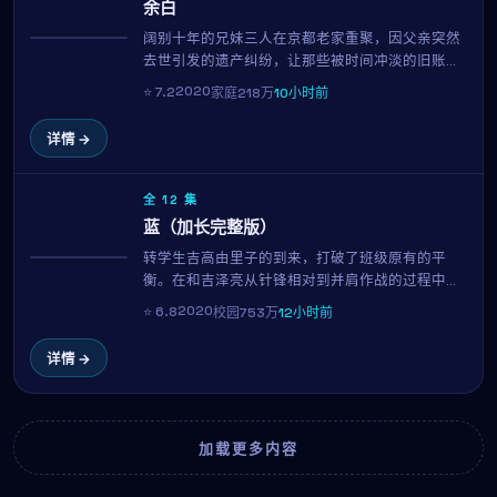
余白
阔别十年的兄妹三人在京都老家重聚，因父亲突然
热播
去世引发的遗产纠纷，让那些被时间冲淡的旧账重
新摆上桌面。李钟硕与全智贤的对手戏成为全片高
2020
⭐
7.2
家庭
218万
10小时前
光，大林宣彦用温柔而锐利的镜头，剖开一个普通
家庭的真实褶皱。
详情 →
全 12 集
蓝（加长完整版）
转学生吉高由里子的到来，打破了班级原有的平
NEW
衡。在和吉泽亮从针锋相对到并肩作战的过程中，
少年少女们逐渐明白：友谊、暗恋与梦想，是青春
2020
⭐
6.8
校园
753万
12小时前
里最闪光的三件事。滨口龙介用清新明亮的镜头还
原校园的真实质感。
详情 →
加载更多内容