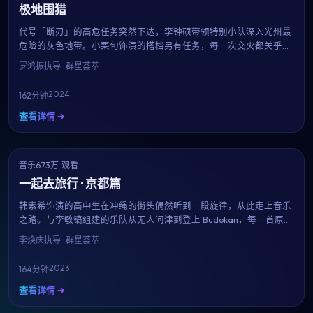
极地围猎
代号「断刃」的高危任务突然下达，李钟硕带领特别小队深入光州最
危险的灰色地带。小栗旬饰演的搭档另有任务，每一次交火都关乎信
念与生死。罗鸿振招牌的硬核动作场面再度升级。
罗鸿振
执导 · 群星荟萃
2024
162分钟
查看详情 →
音乐
NEW
673万 观看
8.2
一起去旅行 · 京都篇
韩素希饰演的高中生在冲绳的街头偶然听到一段旋律，从此走上音乐
之路。与李敏镐组建的乐队从无人问津到登上 Budokan，每一首原创
歌曲都成为青春的注脚。李焕庆用近乎纪录片的真实感，献给所有曾
李焕庆
执导 · 群星荟萃
为梦想固执过的人。
2023
164分钟
查看详情 →