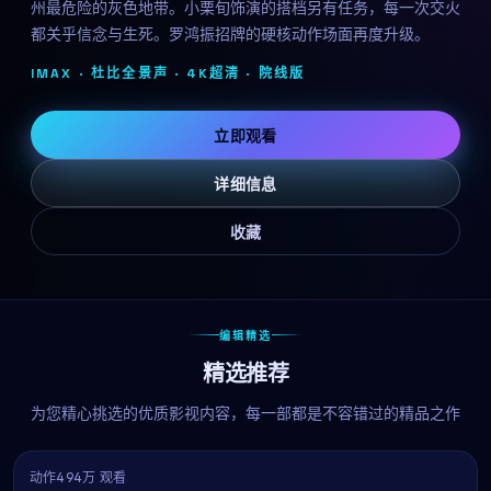
州最危险的灰色地带。小栗旬饰演的搭档另有任务，每一次交火
都关乎信念与生死。罗鸿振招牌的硬核动作场面再度升级。
IMAX · 杜比全景声 · 4K超清 ·
院线版
立即观看
详细信息
收藏
编辑精选
精选推荐
为您精心挑选的优质影视内容，每一部都是不容错过的精品之作
动作
494万 观看
8.1
热播