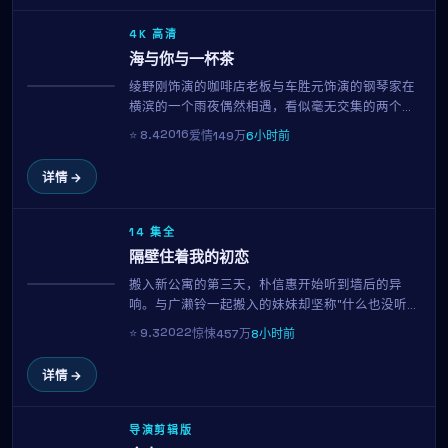
4K 高清
海与你与一杯茶
绫野刚饰演的咖啡店老板与车胜元饰演的钢琴家在
获奖
横滨的一个雨夜偶然相遇，看似毫无交集的两个
人，因为一封被错送的信、一首循环播放的旧歌、
2016
⭐
8.4
爱情
149万
6小时前
或是一只走失的猫，开始走进彼此的日常。这部由
中岛哲也执导的2016年作品，用克制而温柔的镜头
详情 →
语言，呈现了都市人之间最纯粹的悸动。
14 集全
隔壁住着我的初恋
搬入新公寓的第三天，朴信惠开始听到墙后的异
趋势
响。与广濑铃一起搬入的妹妹却坚称"什么也没听
到"。当真相终于显现，所有看似日常的细节都成了
2022
⭐
9.3
惊悚
457万
8小时前
恐惧的来源。李沧东用极简的音效与克制的镜头，
呈现一部令人后劲十足的心理惊悚片。
详情 →
导演剪辑版