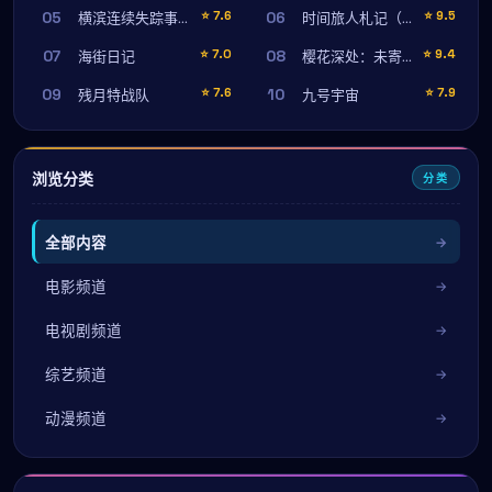
05
06
⭐
7.6
⭐
9.5
横滨连续失踪事件
时间旅人札记（首映纪念版）
07
08
⭐
7.0
⭐
9.4
海街日记
樱花深处：未寄出的信
09
10
⭐
7.6
⭐
7.9
残月特战队
九号宇宙
浏览分类
分类
全部内容
电影频道
电视剧频道
综艺频道
动漫频道